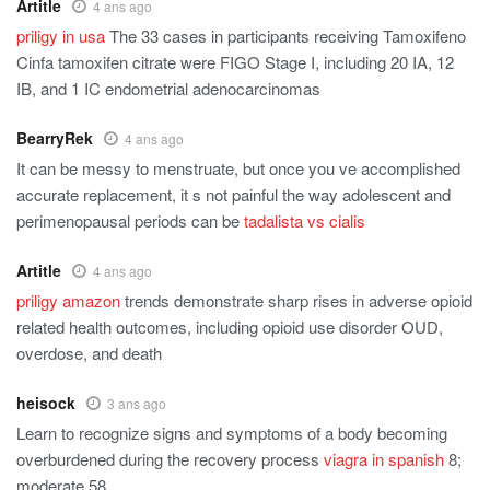
Artitle
4 ans ago
priligy in usa
The 33 cases in participants receiving Tamoxifeno
Cinfa tamoxifen citrate were FIGO Stage I, including 20 IA, 12
IB, and 1 IC endometrial adenocarcinomas
BearryRek
4 ans ago
It can be messy to menstruate, but once you ve accomplished
accurate replacement, it s not painful the way adolescent and
perimenopausal periods can be
tadalista vs cialis
Artitle
4 ans ago
priligy amazon
trends demonstrate sharp rises in adverse opioid
related health outcomes, including opioid use disorder OUD,
overdose, and death
heisock
3 ans ago
Learn to recognize signs and symptoms of a body becoming
overburdened during the recovery process
viagra in spanish
8;
moderate 58