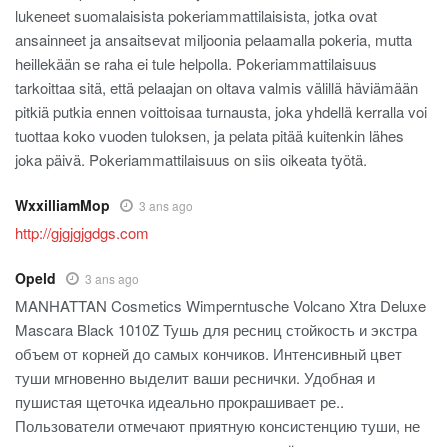
lukeneet suomalaisista pokeriammattilaisista, jotka ovat
ansainneet ja ansaitsevat miljoonia pelaamalla pokeria, mutta
heillekään se raha ei tule helpolla. Pokeriammattilaisuus
tarkoittaa sitä, että pelaajan on oltava valmis välillä häviämään
pitkiä putkia ennen voittoisaa turnausta, joka yhdellä kerralla voi
tuottaa koko vuoden tuloksen, ja pelata pitää kuitenkin lähes
joka päivä. Pokeriammattilaisuus on siis oikeata työtä.
WxxilliamMop
3 ans ago
http://gjgjgjgdgs.com
Opeld
3 ans ago
MANHATTAN Cosmetics Wimperntusche Volcano Xtra Deluxe
Mascara Black 1010Z Тушь для ресниц стойкость и экстра
объем от корней до самых кончиков. Интенсивный цвет
туши мгновенно выделит ваши реснички. Удобная и
пушистая щеточка идеально прокрашивает ре..
Пользователи отмечают приятную консистенцию туши, не