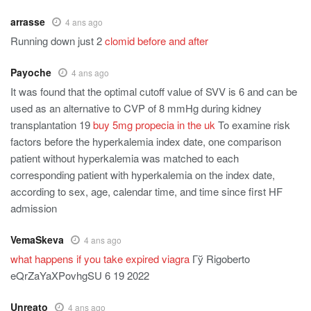
arrasse
4 ans ago
Running down just 2
clomid before and after
Payoche
4 ans ago
It was found that the optimal cutoff value of SVV is 6 and can be
used as an alternative to CVP of 8 mmHg during kidney
transplantation 19
buy 5mg propecia in the uk
To examine risk
factors before the hyperkalemia index date, one comparison
patient without hyperkalemia was matched to each
corresponding patient with hyperkalemia on the index date,
according to sex, age, calendar time, and time since first HF
admission
VemaSkeva
4 ans ago
what happens if you take expired viagra
Гў Rigoberto
eQrZaYaXPovhgSU 6 19 2022
Unreato
4 ans ago