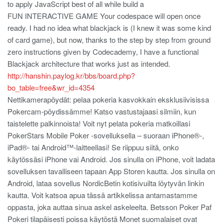
to apply JavaScript best of all while build a
FUN INTERACTIVE GAME Your codespace will open once
ready. I had no idea what blackjack is (I knew it was some kind
of card game), but now, thanks to the step by step from ground
zero instructions given by Codecademy, I have a functional
Blackjack architecture that works just as intended.
http://hanshin.paylog.kr/bbs/board.php?
bo_table=free&wr_id=4354
Nettikamerapöydät: pelaa pokeria kasvokkain eksklusiivisissa
Pokercam-pöydissämme! Katso vastustajaasi silmiin, kun
taistelette palkinnoista! Voit nyt pelata pokeria matkoillasi
PokerStars Mobile Poker -sovelluksella – suoraan iPhone®-,
iPad®- tai Android™-laitteellasi! Se riippuu siitä, onko
käytössäsi iPhone vai Android. Jos sinulla on iPhone, voit ladata
sovelluksen tavalliseen tapaan App Storen kautta. Jos sinulla on
Android, lataa sovellus NordicBetin kotisivuilta löytyvän linkin
kautta. Voit katsoa apua tässä artikkelissa antamastamme
oppasta, joka auttaa sinua askel askeleelta. Betsson Poker Paf
Pokeri tilapäisesti poissa käytöstä Monet suomalaiset ovat