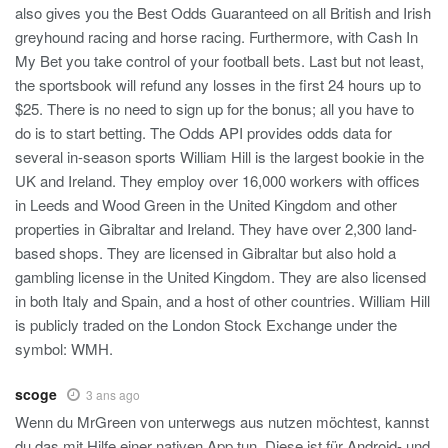
also gives you the Best Odds Guaranteed on all British and Irish
greyhound racing and horse racing. Furthermore, with Cash In
My Bet you take control of your football bets. Last but not least,
the sportsbook will refund any losses in the first 24 hours up to
$25. There is no need to sign up for the bonus; all you have to
do is to start betting. The Odds API provides odds data for
several in-season sports William Hill is the largest bookie in the
UK and Ireland. They employ over 16,000 workers with offices
in Leeds and Wood Green in the United Kingdom and other
properties in Gibraltar and Ireland. They have over 2,300 land-
based shops. They are licensed in Gibraltar but also hold a
gambling license in the United Kingdom. They are also licensed
in both Italy and Spain, and a host of other countries. William Hill
is publicly traded on the London Stock Exchange under the
symbol: WMH.
scoge
3 ans ago
Wenn du MrGreen von unterwegs aus nutzen möchtest, kannst
du das mit Hilfe einer nativen App tun. Diese ist für Android- und