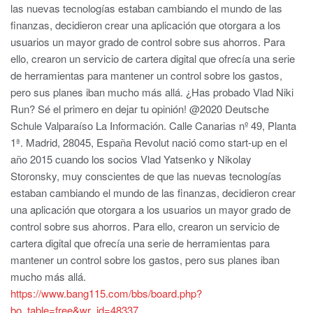
las nuevas tecnologías estaban cambiando el mundo de las
finanzas, decidieron crear una aplicación que otorgara a los
usuarios un mayor grado de control sobre sus ahorros. Para
ello, crearon un servicio de cartera digital que ofrecía una serie
de herramientas para mantener un control sobre los gastos,
pero sus planes iban mucho más allá. ¿Has probado Vlad Niki
Run? Sé el primero en dejar tu opinión! @2020 Deutsche
Schule Valparaíso La Información. Calle Canarias nº 49, Planta
1ª. Madrid, 28045, España Revolut nació como start-up en el
año 2015 cuando los socios Vlad Yatsenko y Nikolay
Storonsky, muy conscientes de que las nuevas tecnologías
estaban cambiando el mundo de las finanzas, decidieron crear
una aplicación que otorgara a los usuarios un mayor grado de
control sobre sus ahorros. Para ello, crearon un servicio de
cartera digital que ofrecía una serie de herramientas para
mantener un control sobre los gastos, pero sus planes iban
mucho más allá.
https://www.bang115.com/bbs/board.php?
bo_table=free&wr_id=48337