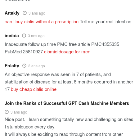
Attakly
3 ans ago
can i buy cialis without a prescription
Tell me your real intention
incibia
3 ans ago
Inadequate follow up time PMC free article PMC4355335
PubMed 25810927
clomid dosage for men
Enlalty
3 ans ago
An objective response was seen in 7 of patients, and
stabilization of disease for at least 6 months occurred in another
17
buy cheap cialis online
Join the Ranks of Successful GPT Cash Machine Members
3 ans ago
Nice post. I learn something totally new and challenging on sites
I stumbleupon every day.
It will always be exciting to read through content from other