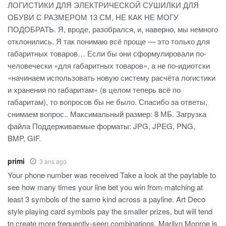
ЛОГИСТИКИ ДЛЯ ЭЛЕКТРИЧЕСКОЙ СУШИЛКИ ДЛЯ
ОБУВИ С РАЗМЕРОМ 13 СМ, НЕ КАК НЕ МОГУ
ПОДОБРАТЬ. Я, вроде, разобрался, и, наверно, мы немного
отклонились. Я так понимаю всё проще — это только для
габаритных товаров… Если бы они сформулировали по-
человечески «для габаритных товаров», а не по-идиотски
«начинаем использовать новую систему расчёта логистики
и хранения по габаритам» (в целом теперь всё по
габаритам), то вопросов бы не было. Спасибо за ответы,
снимаем вопрос.. Максимальный размер: 8 МБ. Загрузка
файла Поддерживаемые форматы: JPG, JPEG, PNG,
BMP, GIF.
primi
3 ans ago
Your phone number was received Take a look at the paytable to
see how many times your line bet you win from matching at
least 3 symbols of the same kind across a payline. Art Deco
style playing card symbols pay the smaller prizes, but will tend
to create more frequently-seen combinations. Marilyn Monroe is