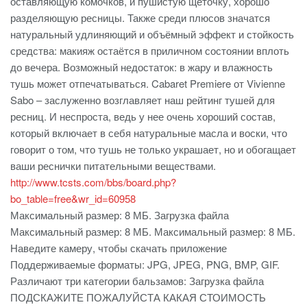
оставляющую комочков, и пушистую щёточку, хорошо
разделяющую ресницы. Также среди плюсов значатся
натуральный удлиняющий и объёмный эффект и стойкость
средства: макияж остаётся в приличном состоянии вплоть
до вечера. Возможный недостаток: в жару и влажность
тушь может отпечатываться. Cabaret Premiere от Vivienne
Sabo – заслуженно возглавляет наш рейтинг тушей для
ресниц. И неспроста, ведь у нее очень хороший состав,
который включает в себя натуральные масла и воски, что
говорит о том, что тушь не только украшает, но и обогащает
ваши реснички питательными веществами.
http://www.tcsts.com/bbs/board.php?
bo_table=free&wr_id=60958
Максимальный размер: 8 МБ. Загрузка файла
Максимальный размер: 8 МБ. Максимальный размер: 8 МБ.
Наведите камеру, чтобы скачать приложение
Поддерживаемые форматы: JPG, JPEG, PNG, BMP, GIF.
Различают три категории бальзамов: Загрузка файла
ПОДСКАЖИТЕ ПОЖАЛУЙСТА КАКАЯ СТОИМОСТЬ