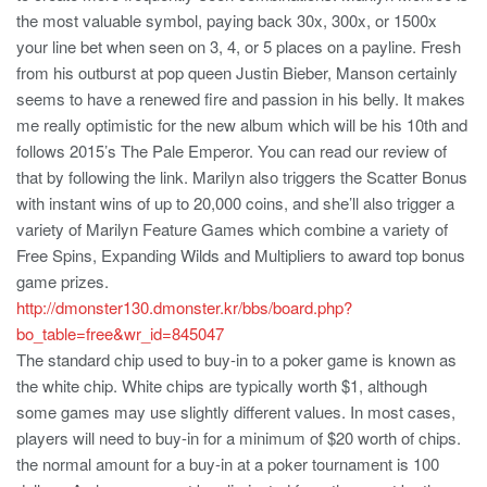
the most valuable symbol, paying back 30x, 300x, or 1500x
your line bet when seen on 3, 4, or 5 places on a payline. Fresh
from his outburst at pop queen Justin Bieber, Manson certainly
seems to have a renewed fire and passion in his belly. It makes
me really optimistic for the new album which will be his 10th and
follows 2015’s The Pale Emperor. You can read our review of
that by following the link. Marilyn also triggers the Scatter Bonus
with instant wins of up to 20,000 coins, and she’ll also trigger a
variety of Marilyn Feature Games which combine a variety of
Free Spins, Expanding Wilds and Multipliers to award top bonus
game prizes.
http://dmonster130.dmonster.kr/bbs/board.php?
bo_table=free&wr_id=845047
The standard chip used to buy-in to a poker game is known as
the white chip. White chips are typically worth $1, although
some games may use slightly different values. In most cases,
players will need to buy-in for a minimum of $20 worth of chips.
the normal amount for a buy-in at a poker tournament is 100