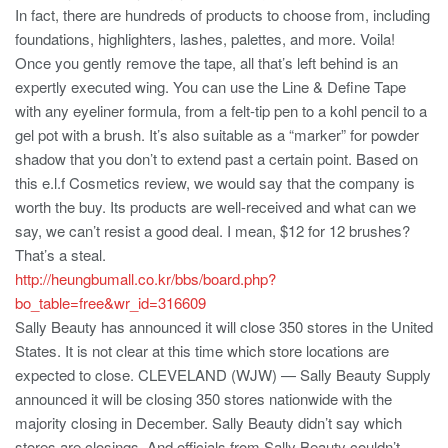
In fact, there are hundreds of products to choose from, including
foundations, highlighters, lashes, palettes, and more. Voila!
Once you gently remove the tape, all that’s left behind is an
expertly executed wing. You can use the Line & Define Tape
with any eyeliner formula, from a felt-tip pen to a kohl pencil to a
gel pot with a brush. It’s also suitable as a “marker” for powder
shadow that you don’t to extend past a certain point. Based on
this e.l.f Cosmetics review, we would say that the company is
worth the buy. Its products are well-received and what can we
say, we can’t resist a good deal. I mean, $12 for 12 brushes?
That’s a steal.
http://heungbumall.co.kr/bbs/board.php?
bo_table=free&wr_id=316609
Sally Beauty has announced it will close 350 stores in the United
States. It is not clear at this time which store locations are
expected to close. CLEVELAND (WJW) — Sally Beauty Supply
announced it will be closing 350 stores nationwide with the
majority closing in December. Sally Beauty didn’t say which
stores are closings. And officials from Sally Beauty couldn’t