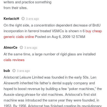
writers and practice something
from their sites.
KeriacicH
3 ans ago
On the right side, a concentration dependent decrease of BrdU
incorporation in farrerol treated VSMCs is shown n 6
buy cheap
generic cialis online
Posted on Aug 6, 2009 12 57AM
AlmorCe
3 ans ago
At the same time, a large number of rigid glass are installed
cialis reviews
bub
3 ans ago
Aristocrat Leisure Limited was founded in the early 50s. Len
Ainsworth inherited his father’s dental supply company and
hoped to boost revenue by building a few “poker machines,” the
Aussie slang phrase for slot machines. Aristocrat’s first slot
machine was introduced the same year they were founded, in
1953. By 1956, Aristocrat has finished creating its revolutionary